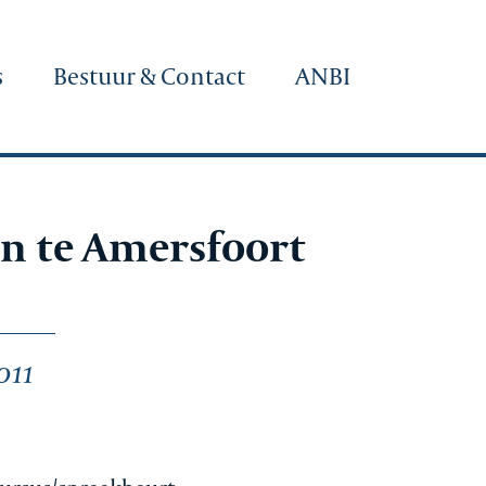
s
Bestuur & Contact
ANBI
en te Amersfoort
011