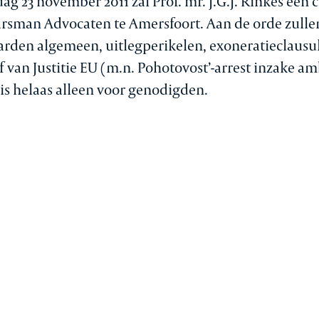
23 november 2011 zal Prof. mr. J.G.J. Rinkes een 
rsman Advocaten te Amersfoort. Aan de orde zull
den algemeen, uitlegperikelen, exoneratieclausul
 van Justitie EU (m.n. Pohotovost’-arrest inzake am
is helaas alleen voor genodigden.