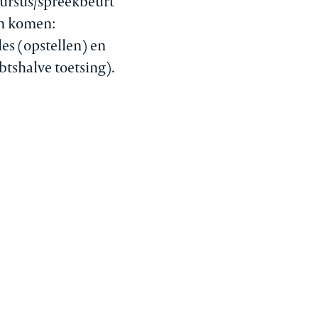
cursus/spreekbeurt
en komen:
es (opstellen) en
btshalve toetsing).