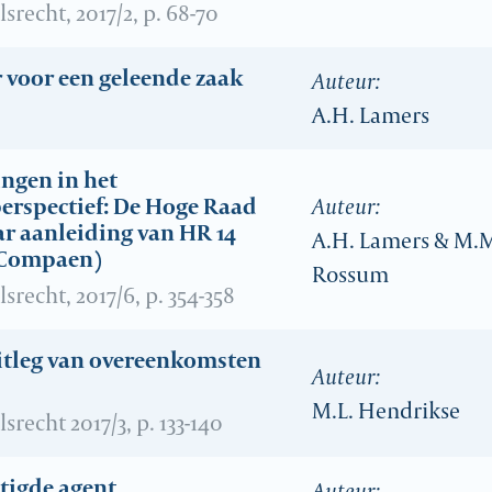
recht, 2017/2, p. 68-70
r voor een geleende zaak
Auteur:
A.H. Lamers
ngen in het
Auteur:
erspectief: De Hoge Raad
ar aanleiding van HR 14
A.H. Lamers & M.M
s./Compaen)
Rossum
recht, 2017/6, p. 354-358
uitleg van overeenkomsten
Auteur:
M.L. Hendrikse
recht 2017/3, p. 133-140
tigde agent
Auteur: