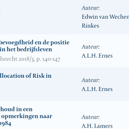
Auteur:
t
Edwin van Wechem
Rinkes
bevoegdheid en de positie
Auteur:
n het bedrijfsleven
A.L.H. Ernes
recht 2018/3, p. 140-147
llocation of Risk in
Auteur:
A.L.H. Ernes
ehoud in een
e opmerkingen naar
Auteur:
2984
A.H. Lamers