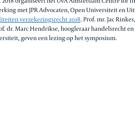
t 2018 organiseert het UvA Amsterdam Centre for I
king met JPR Advocaten, Open Universiteit en Uitg
teiten verzekeringsrecht 2018
. Prof. mr. Jac Rinke
of. dr. Marc Hendrikse, hoogleraar handelsrecht en
rsiteit, geven een lezing op het symposium.