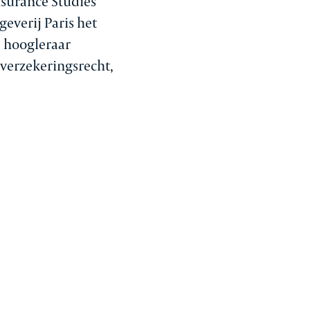
nsurance Studies
everij Paris het
s, hoogleraar
 verzekeringsrecht,