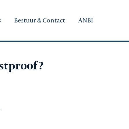
s
Bestuur & Contact
ANBI
mstproof?