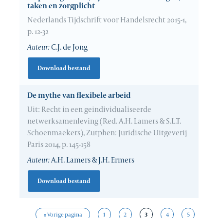
taken en zorgplicht
Nederlands Tijdschrift voor Handelsrecht 2015-1,
p. 12-32
Auteur:
C.J. de Jong
Download bestand
De mythe van flexibele arbeid
Uit: Recht in een geindividualiseerde
netwerksamenleving (Red. A.H. Lamers & S.L.T.
Schoenmaekers), Zutphen: Juridische Uitgeverij
Paris 2014, p. 145-158
Auteur:
A.H. Lamers & J.H. Ermers
Download bestand
« Vorige pagina
1
2
3
4
5